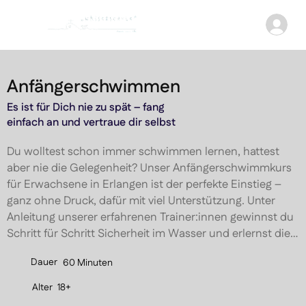
Anfängerschwimmen
Es ist für Dich nie zu spät – fang
einfach an und vertraue dir selbst
Du wolltest schon immer schwimmen lernen, hattest 
aber nie die Gelegenheit? Unser Anfängerschwimmkurs 
für Erwachsene in Erlangen ist der perfekte Einstieg – 
ganz ohne Druck, dafür mit viel Unterstützung. Unter 
Anleitung unserer erfahrenen Trainer:innen gewinnst du 
Schritt für Schritt Sicherheit im Wasser und erlernst die 
Grundlagen des Schwimmens in einer respektvollen und 
Dauer
60 Minuten
angenehmen Atmosphäre.

Alter
18+
In kurzer Zeit lernst du das Brustschwimmen und 