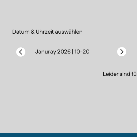
Ku
Au
Mu
He
Datum & Uhrzeit auswählen
Ge
Al
Januray 2026 | 10-20
Leider sind f