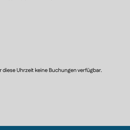
rsziel:

sdauer verbessern

skulatur stärken

rz-Kreislauf-Funktion fördern

lenke unterstützen

lgemeines Wohlbefinden steigern
ür diese Uhrzeit keine Buchungen verfügbar.