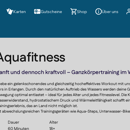
Karten
Gutscheine
Shop
Über uns
Aquafitness
anft und dennoch kraftvoll – Ganzkörpertraining im
lebe ein gelenkschonendes und gleichzeitig hocheffektives Workout mit u
rs in Erlangen. Durch den natürlichen Auftrieb des Wassers werden deine Ge
wegung optimal entlastet – ideal für jedes Alter und jedes Fitnesslevel. Die
sserwiderstand, hydrostatischem Druck und Wärmeleitfähigkeit schafft ein 
ainingserlebnis, das an Land nicht möglich ist.

t abwechslungsreichen Trainingsgeräten wie Aqua-Steps, Unterwasser-Bikes
derstandshandschuhen vereint dieser Kurs Ausdauer- und Kraftübungen z
Dauer
Alter
sgewogenen, gesundheitsorientierten Trainingsprogramm. Zusätzlich wirkt d
sserwiderstand wie eine sanfte Ganzkörpermassage – er stimuliert Haut u
60 Minuten
18+