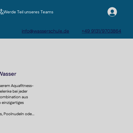
Werde Teil unseres Teams
info@wasserschule.de
+49 9131/9703864
 Wasser
nserem Aquafitness-
lenke bei jeder 
 Kombination aus 
einzigartiges 
, Poolnudeln oder 
u einem 
er ständige 
nd Bindegewebe.
