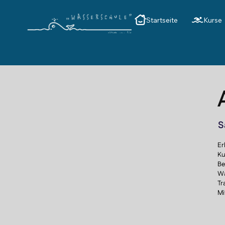
Startseite
Kurse
S
Er
Ku
Be
Wa
Tr
Mi
Wi
au
Wa