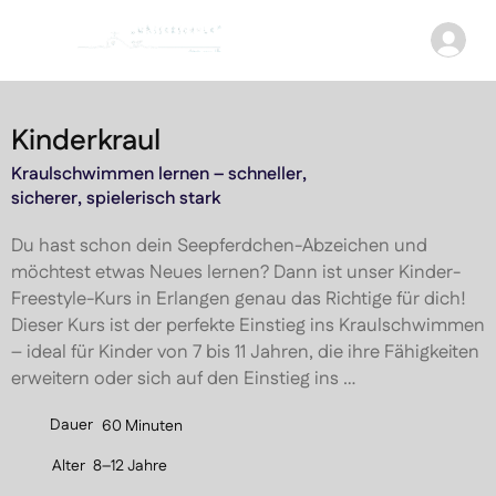
Kinderkraul
Kraulschwimmen lernen – schneller,
sicherer, spielerisch stark
Du hast schon dein Seepferdchen-Abzeichen und 
möchtest etwas Neues lernen? Dann ist unser Kinder-
Freestyle-Kurs in Erlangen genau das Richtige für dich! 
Dieser Kurs ist der perfekte Einstieg ins Kraulschwimmen 
– ideal für Kinder von 7 bis 11 Jahren, die ihre Fähigkeiten 
erweitern oder sich auf den Einstieg ins 
Vereinsschwimmen vorbereiten möchten.

Dauer
60 Minuten
In einer spielerischen und unterstützenden Umgebung 
Alter
8–12 Jahre
vermitteln wir Schritt für Schritt die technischen 