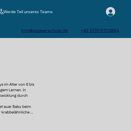
Werde Teil unseres Teams
info@wasserschule.de
+49 9131/9703864
 im Alter von 6 bis 
gem Lernen. In 
twicklung durch 
tet euer Baby beim 
krabbelähnliche 
bevolle Verbindung 