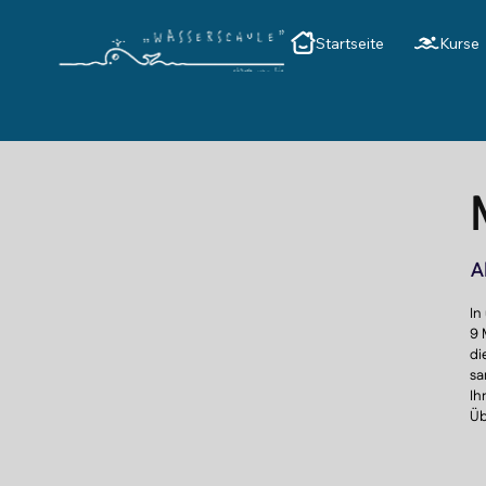
Startseite
Kurse
A
In
9 
di
sa
Ih
Üb
Be
au