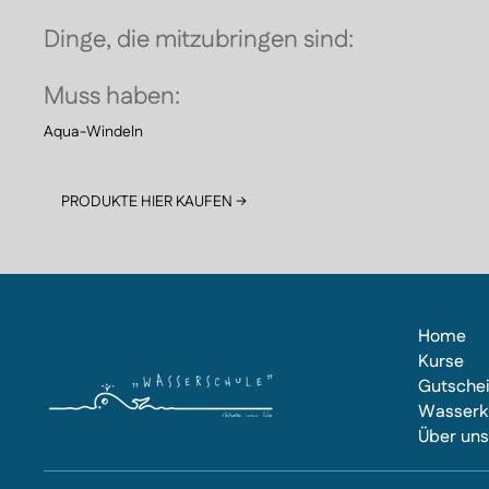
Dinge, die mitzubringen sind:
Muss haben:
Aqua-Windeln
PRODUKTE HIER KAUFEN →
Home
Kurse
Gutsche
Wasserk
Über un