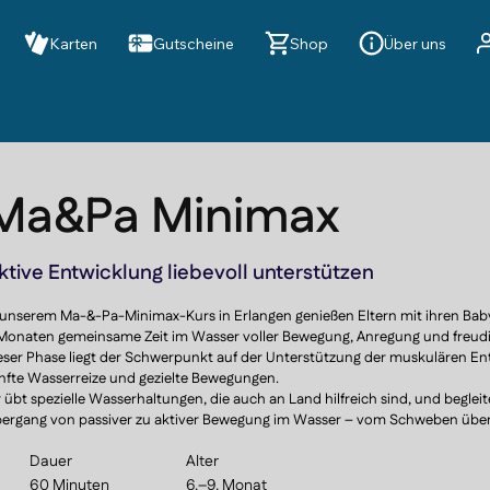
Karten
Gutscheine
Shop
Über uns
Ma&Pa Minimax
ktive Entwicklung liebevoll unterstützen
 unserem Ma-&-Pa-Minimax-Kurs in Erlangen genießen Eltern mit ihren Babys
Monaten gemeinsame Zeit im Wasser voller Bewegung, Anregung und freudi
eser Phase liegt der Schwerpunkt auf der Unterstützung der muskulären En
nfte Wasserreize und gezielte Bewegungen.

r übt spezielle Wasserhaltungen, die auch an Land hilfreich sind, und beglei
ergang von passiver zu aktiver Bewegung im Wasser – vom Schweben über 
wegungen bis hin zu ersten Taucherfahrungen. Gemeinsam baut ihr eine lie
Dauer
Alter
f und fördert Selbstvertrauen, Koordination und Körperbewusstsein.

60 Minuten
6.–9. Monat