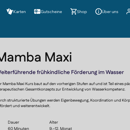
Karten
Gutscheine
Shop
Über uns
Mamba Maxi
eiterführende frühkindliche Förderung im Wasser
r Mamba Maxi Kurs baut auf den vorherigen Stufen auf und ist Teil eines p
erapeutischen Gesamtkonzepts zur Entwicklung von Wasserkompetenz.

rch strukturierte Übungen werden Eigenbewegung, Koordination und Körper
fördert und weiterentwickelt.

r Kurs begleitet die Kinder auf dem Weg zu mehr Selbstständigkeit im Wasser
Dauer
Alter
f die nächsten Lernschritte vor.
60 Minuten
9.–12. Monat