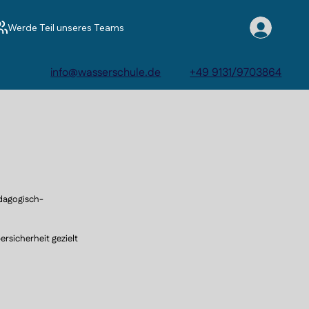
Werde Teil unseres Teams
info@wasserschule.de
+49 9131/9703864
ädagogisch-
sicherheit gezielt 
 und bereitet sie 