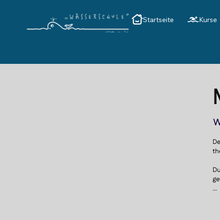
Startseite
Kurse
W
De
th
Du
ge
De
au