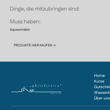
Dinge, die mitzubringen sind:
Muss haben:
Aquawindeln
PRODUKTE HIER KAUFEN →
Home
Kurse
Gutsche
Wasserk
Über un