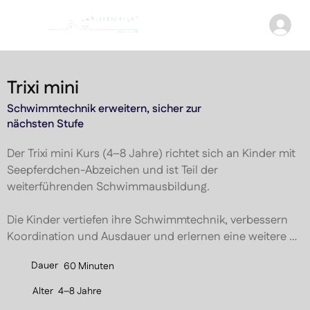
Trixi mini
Schwimmtechnik erweitern, sicher zur
nächsten Stufe
Der Trixi mini Kurs (4–8 Jahre) richtet sich an Kinder mit 
Seepferdchen-Abzeichen und ist Teil der 
weiterführenden Schwimmausbildung.

Die Kinder vertiefen ihre Schwimmtechnik, verbessern 
Koordination und Ausdauer und erlernen eine weitere 
Schwimmart (z. B. Rücken oder Kraul).

Dauer
60 Minuten
Durch strukturierte Übungsabläufe werden 
Alter
4–8 Jahre
Bewegungsabläufe, Atemtechnik und Wasserlage gezielt 