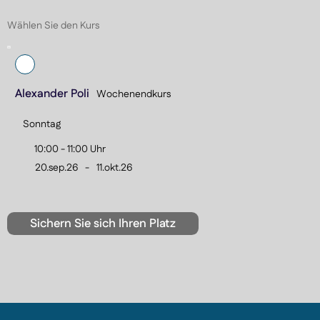
weiterentwickelt.

Wählen Sie den Kurs
Der Kurs bereitet auf fortgeschrittene Schwimmstufen 
und eine sichere, vielseitige Schwimmfähigkeit vor.
Alexander Poli
Wochenendkurs
Sonntag
10:00 - 11:00 Uhr
20.sep.26
-
11.okt.26
Sichern Sie sich Ihren Platz