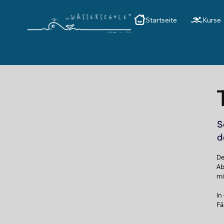
Startseite
Kurse
S
d
De
Ab
mö
In
Fä
Da