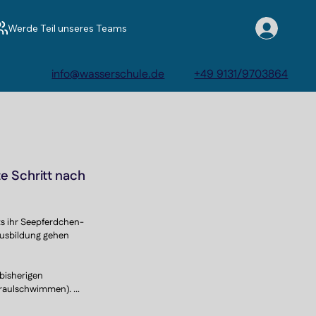
Werde Teil unseres Teams
info@wasserschule.de
+49 9131/9703864
e Schritt nach
its ihr Seepferdchen-
usbildung gehen 
bisherigen 
Kraulschwimmen). 
us dem Wasserball 