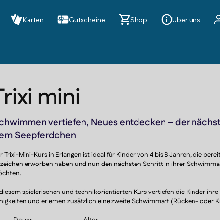
Karten
Gutscheine
Shop
Über uns
Trixi mini
chwimmen vertiefen, Neues entdecken – der nächst
em Seepferdchen
r Trixi-Mini-Kurs in Erlangen ist ideal für Kinder von 4 bis 8 Jahren, die bere
zeichen erworben haben und nun den nächsten Schritt in ihrer Schwimma
chten.

 diesem spielerischen und technikorientierten Kurs vertiefen die Kinder ihre 
higkeiten und erlernen zusätzlich eine zweite Schwimmart (Rücken- oder 
zu kommen tieferes Tauchen, spannende Wasserspiele wie das „Dribbeln“ a
Dauer