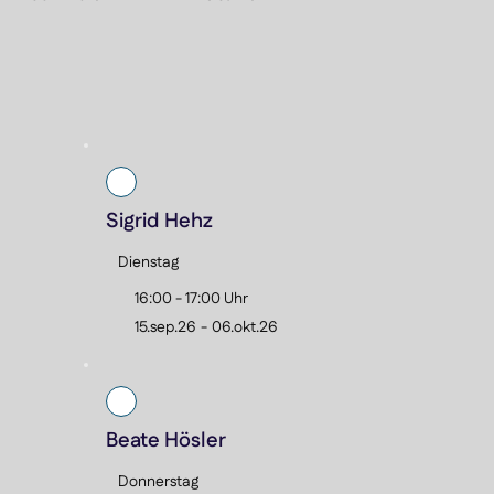
r Kurs begleitet die Kinder Schritt für Schritt zu einer sicheren und selbstst
hwimmfähigkeit.
Sigrid Hehz
Dienstag
16:00 - 17:00 Uhr
15.sep.26
-
06.okt.26
Beate Hösler
Donnerstag