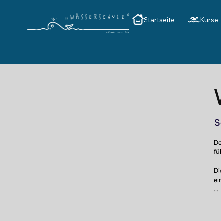
Startseite
Kurse
S
De
fü
Di
ei
Du
we