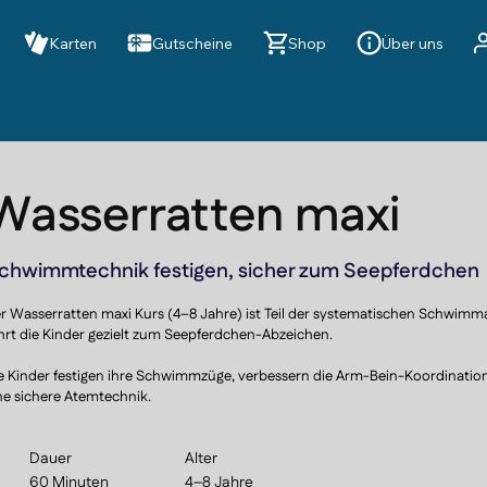
Karten
Gutscheine
Shop
Über uns
Wasserratten maxi
chwimmtechnik festigen, sicher zum Seepferdchen
r Wasserratten maxi Kurs (4–8 Jahre) ist Teil der systematischen Schwimm
hrt die Kinder gezielt zum Seepferdchen-Abzeichen.

e Kinder festigen ihre Schwimmzüge, verbessern die Arm-Bein-Koordination
ne sichere Atemtechnik.

rch strukturierte Übungsabläufe werden Ausdauer, Wasserlage und Fortb
Dauer
Alter
iter stabilisiert.

60 Minuten
4–8 Jahre