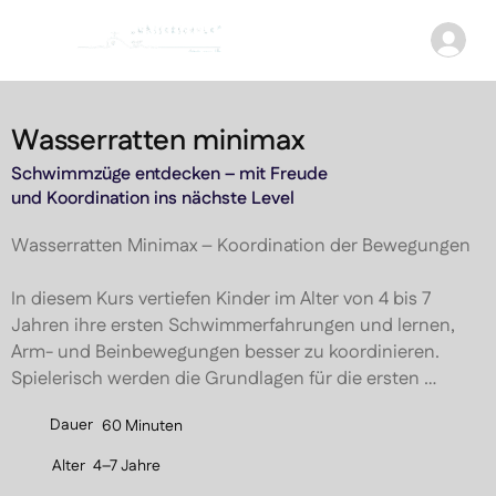
Wasserratten minimax
Schwimmzüge entdecken – mit Freude
und Koordination ins nächste Level
Wasserratten Minimax – Koordination der Bewegungen

In diesem Kurs vertiefen Kinder im Alter von 4 bis 7 
Jahren ihre ersten Schwimmerfahrungen und lernen, 
Arm- und Beinbewegungen besser zu koordinieren. 
Spielerisch werden die Grundlagen für die ersten 
Schwimmzüge gelegt – ein wichtiger Schritt, um den 
Dauer
60 Minuten
Übergang zu den Wasserratten Maxis zu meistern.

Alter
4–7 Jahre
Durch gezielte Übungen zu Gleiten, Tauchen und 