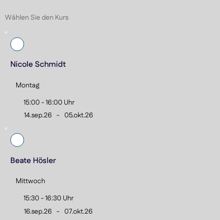
Atmung entwickeln die Kinder Sicherheit, Ausdauer und 
Wählen Sie den Kurs
Selbstvertrauen im Wasser. So werden die kleinen 
Schwimmanfänger Schritt für Schritt fit für die nächste 
Stufe gemacht.

Nicole Schmidt
Ziele:

- Arm- und Beinbewegungen koordinieren

Montag
- Erste Schwimmzüge erlernen

- Gleiten, Tauchen und Atmung vertiefen

15:00 - 16:00 Uhr
- Spielerisch Sicherheit und Vertrauen im Wasser 
14.sep.26
-
05.okt.26
aufbauen
Beate Hösler
Mittwoch
15:30 - 16:30 Uhr
16.sep.26
-
07.okt.26