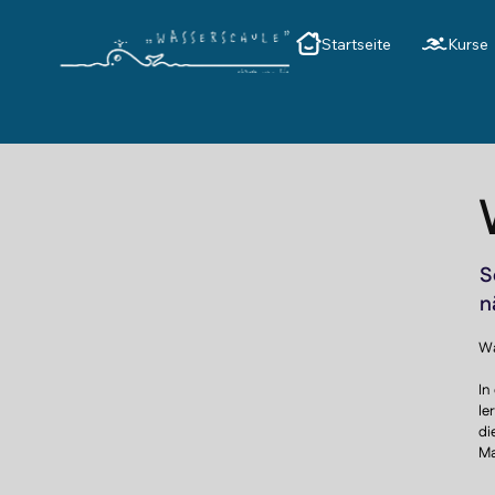
Startseite
Kurse
S
n
Wa
In
le
di
Ma