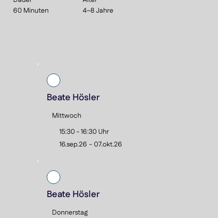
Alter
rch gezielte Übungen zu Gleiten, Tauchen und Atmung entwickeln die Kinder
sdauer und Selbstvertrauen im Wasser. So werden die kleinen Schwimmanfä
60 Minuten
4–8 Jahre
hritt fit für die nächste Stufe gemacht.

le:

Arm- und Beinbewegungen koordinieren

Erste Schwimmzüge erlernen

Gleiten, Tauchen und Atmung vertiefen

Spielerisch Sicherheit und Vertrauen im Wasser aufbauen
Beate Hösler
Mittwoch
15:30 - 16:30 Uhr
16.sep.26
-
07.okt.26
Beate Hösler
Donnerstag