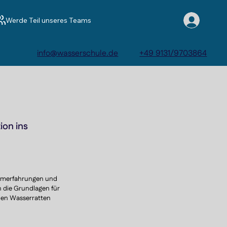
Werde Teil unseres Teams
info@wasserschule.de
+49 9131/9703864
on ins
immerfahrungen und 
 die Grundlagen für 
den Wasserratten 