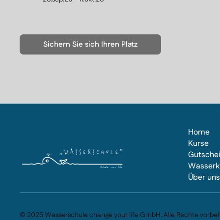
Sichern Sie sich Ihren Platz
Home
Kurse
Gutsche
Wasserk
Über un
© 2025 Wasserschule change your life GmbH. Alle Rechte vorbeh