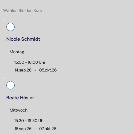
gefestigt.

Wählen Sie den Kurs
Der Kurs bereitet auf die nächste Stufe der 
Schwimmausbildung und eine stabile Schwimmtechnik 
vor.
Nicole Schmidt
Montag
15:00 - 16:00 Uhr
14.sep.26
-
05.okt.26
Beate Hösler
Mittwoch
15:30 - 16:30 Uhr
16.sep.26
-
07.okt.26