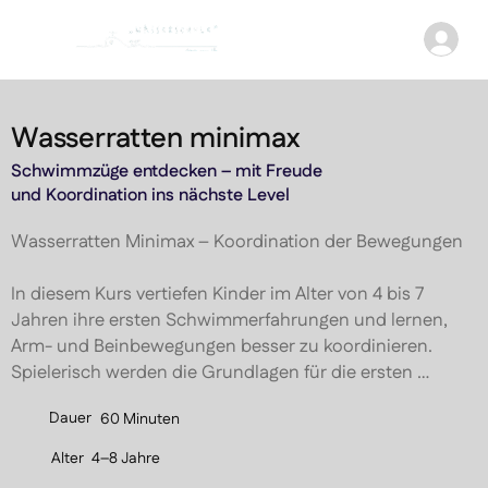
Wasserratten minimax
Schwimmzüge entdecken – mit Freude
und Koordination ins nächste Level
Wasserratten Minimax – Koordination der Bewegungen

In diesem Kurs vertiefen Kinder im Alter von 4 bis 7 
Jahren ihre ersten Schwimmerfahrungen und lernen, 
Arm- und Beinbewegungen besser zu koordinieren. 
Spielerisch werden die Grundlagen für die ersten 
Schwimmzüge gelegt – ein wichtiger Schritt, um den 
Dauer
60 Minuten
Übergang zu den Wasserratten Maxis zu meistern.

Alter
4–8 Jahre
Durch gezielte Übungen zu Gleiten, Tauchen und 