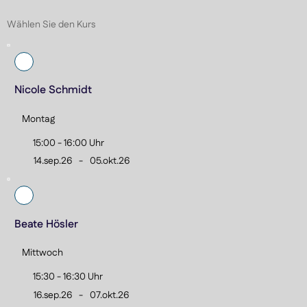
Atmung entwickeln die Kinder Sicherheit, Ausdauer und 
Wählen Sie den Kurs
Selbstvertrauen im Wasser. So werden die kleinen 
Schwimmanfänger Schritt für Schritt fit für die nächste 
Stufe gemacht.

Nicole Schmidt
Ziele:

- Arm- und Beinbewegungen koordinieren

Montag
- Erste Schwimmzüge erlernen

- Gleiten, Tauchen und Atmung vertiefen

15:00 - 16:00 Uhr
- Spielerisch Sicherheit und Vertrauen im Wasser 
14.sep.26
-
05.okt.26
aufbauen
Beate Hösler
Mittwoch
15:30 - 16:30 Uhr
16.sep.26
-
07.okt.26