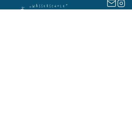
Home
Impressum
Kurse
Datenschutzrichtlinie
Gutscheine
AGB`s
Wasserkinder (Shop)
Widerrufsbelehrung
Über uns
Barrierefreiheit
© 2025 Wasserschule change your life GmbH. Alle
Rechte vorbehalten.
Site by AESKEN